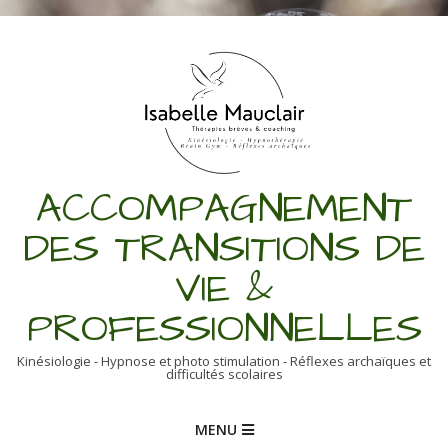
Skip
to
content
ACCOMPAGNEMENT
DES TRANSITIONS DE
VIE &
PROFESSIONNELLES
Kinésiologie - Hypnose et photo stimulation - Réflexes archaïques et
difficultés scolaires
Primary
MENU